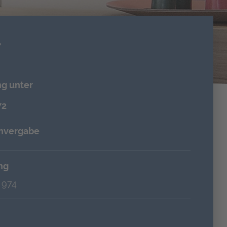
T
g unter
72
nvergabe
ng
 974