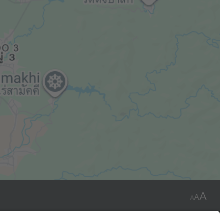
A
A
A