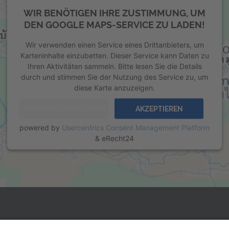
WIR BENÖTIGEN IHRE ZUSTIMMUNG, UM
DEN GOOGLE MAPS-SERVICE ZU LADEN!
Wir verwenden einen Service eines Drittanbieters, um
Karteninhalte einzubetten. Dieser Service kann Daten zu
Ihren Aktivitäten sammeln. Bitte lesen Sie die Details
durch und stimmen Sie der Nutzung des Service zu, um
diese Karte anzuzeigen.
MEHR INFORMATIONEN
AKZEPTIEREN
powered by
Usercentrics Consent Management Platform
&
eRecht24